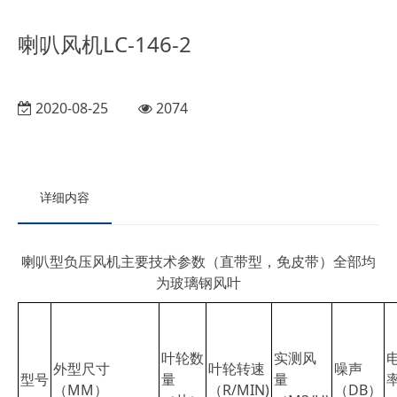
喇叭风机LC-146-2
2020-08-25
2074
详细内容
喇叭型负压风机主要技术参数（直带型，免皮带）全部均
为玻璃钢风叶
叶轮数
实测风
外型尺寸
叶轮转速
噪声
型号
量
量
（MM）
（R/MIN)
（DB）